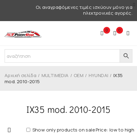
Οι αναγραφόμενες τιμές ισχύουν μόνο για
ηλεκτρονικές αγορές.
0
0
Αρχική σελίδα
/
MULTIMEDIA
/
OEM
/
HYUNDAI
/
IX35
mod. 2010-2015
IX35 mod. 2010-2015
Show only products on sale
Price: low to high