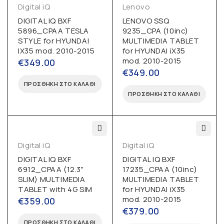
Digital iQ
Lenovo
DIGITAL IQ BXF
LENOVO SSQ
5896_CPAA TESLA
9235_CPA (10inc)
STYLE for HYUNDAI
MULTIMEDIA TABLET
IX35 mod. 2010-2015
for HYUNDAI iX35
mod. 2010-2015
€
349.00
€
349.00
ΠΡΟΣΘΉΚΗ ΣΤΟ ΚΑΛΆΘΙ
ΠΡΟΣΘΉΚΗ ΣΤΟ ΚΑΛΆΘΙ
Digital iQ
Digital iQ
DIGITAL IQ BXF
DIGITAL IQ BXF
6912_CPAA (12.3"
17235_CPAA (10inc)
SLIM) MULTIMEDIA
MULTIMEDIA TABLET
TABLET with 4G SIM
for HYUNDAI iX35
mod. 2010-2015
€
359.00
€
379.00
ΠΡΟΣΘΉΚΗ ΣΤΟ ΚΑΛΆΘΙ