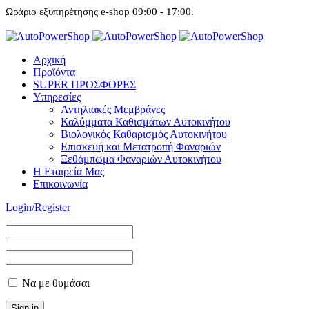
Ωράριο εξυπηρέτησης e-shop 09:00 - 17:00.
Αρχική
Προϊόντα
SUPER ΠΡΟΣΦΟΡΕΣ
Υπηρεσίες
Αντηλιακές Μεμβράνες
Καλύμματα Καθισμάτων Αυτοκινήτου
Βιολογικός Καθαρισμός Αυτοκινήτου
Επισκευή και Μετατροπή Φαναριών
Ξεθάμπωμα Φαναριών Αυτοκινήτου
Η Εταιρεία Μας
Επικοινωνία
Login/Register
Να με θυμάσαι