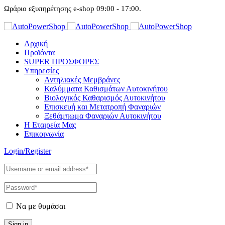
Ωράριο εξυπηρέτησης e-shop 09:00 - 17:00.
Αρχική
Προϊόντα
SUPER ΠΡΟΣΦΟΡΕΣ
Υπηρεσίες
Αντηλιακές Μεμβράνες
Καλύμματα Καθισμάτων Αυτοκινήτου
Βιολογικός Καθαρισμός Αυτοκινήτου
Επισκευή και Μετατροπή Φαναριών
Ξεθάμπωμα Φαναριών Αυτοκινήτου
Η Εταιρεία Μας
Επικοινωνία
Login/Register
Να με θυμάσαι