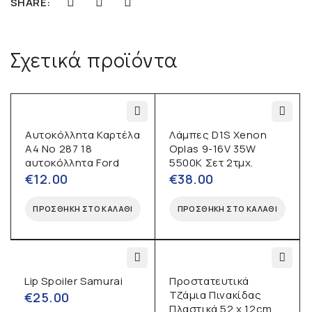
SHARE:
Σχετικά προϊόντα
Αυτοκόλλητα Καρτέλα
Λάμπες D1S Xenon
Α4 No 287 18
Oplas 9-16V 35W
αυτοκόλλητα Ford
5500K Σετ 2τμχ.
€
12.00
€
38.00
ΠΡΟΣΘΉΚΗ ΣΤΟ ΚΑΛΆΘΙ
ΠΡΟΣΘΉΚΗ ΣΤΟ ΚΑΛΆΘΙ
Lip Spoiler Samurai
Προστατευτικά
Τζάμια Πινακίδας
€
25.00
Πλαστικά 52 x 12cm