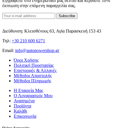
Εγγραφείτε στο ενημερωτικό μας δελτίο και κερδίστε 10%
έκπτωση στην επόμενη παραγγελία σας.
Subscribe
Διεύθυνση: Κλεισθένους 63, Αγία Παρασκευή 153 43
Τηλ:
+30 210 600 6271
Email:
info@autopowershop.gr
Όροι Χρήσης
Πολιτική Προστασίας
Επιστροφές & Αλλαγές
Μέθοδοι Αποστολής
Μέθοδοι Πληρωμής
Η Εταιρεία Μας
Ο Λογαριασμός Μου
Αγαπημένα
Προϊόντα
Καλάθι
Επικοινωνία
Ωράριο Λειτουργίας