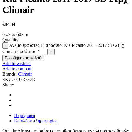
Climair
€
84.34
6 σε απόθεμα
Quantity
Ανεμοθραύστες Εμπρόσθιοι Kia Picanto 2011-2017 5D 2τμχ
Climair ποσότητα
Προσθήκη στο καλάθι
Add to wishlist
Add to compare
Brands:
Climair
SKU:
010.3737D
Share:
Περιγραφή
Επιπλέον πληροφορίες
Οι ClimAir ανεμοθραύστες τοποθετούνται στην πλευρά των θυρών