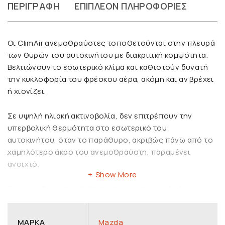
ΠΕΡΙΓΡΑΦΉ
ΕΠΙΠΛΈΟΝ ΠΛΗΡΟΦΟΡΊΕΣ
Οι ClimAir ανεμοθραύστες τοποθετούνται στην πλευρά
των θυρών του αυτοκινήτου με διακριτική κομψότητα.
Βελτιώνουν το εσωτερικό κλίμα και καθιστούν δυνατή
την κυκλοφορία του φρέσκου αέρα, ακόμη και αν βρέχει
ή χιονίζει.
Σε υψηλή ηλιακή ακτινοβολία, δεν επιτρέπουν την
υπερβολική θερμότητα στο εσωτερικό του
αυτοκινήτου, όταν το παράθυρο, ακριβώς πάνω από το
χαμηλότερο άκρο του ανεμοθραύστη, παραμένει
ανοιχτό.
Show More
Οι ανεμοθραύστες βελτιστοποιούν την κυκλοφορία του
αέρα στο εσωτερικό του αυτοκινήτου και επιτρέπουν τη
χαλαρή οδήγηση.
ΜΆΡΚΑ
Mazda