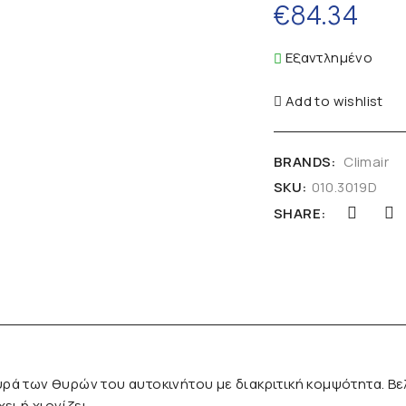
€
84.34
Εξαντλημένο
Add to wishlist
BRANDS:
Climair
SKU:
010.3019D
SHARE:
ρά των θυρών του αυτοκινήτου με διακριτική κομψότητα. Βε
ι ή χιονίζει.