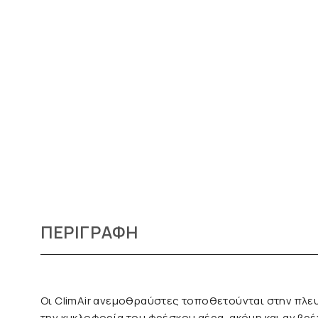
ΠΕΡΙΓΡΑΦΉ
Οι ClimAir ανεμοθραύστες τοποθετούνται στην πλευ
την κυκλοφορία του φρέσκου αέρα, ακόμη και αν βρέχε