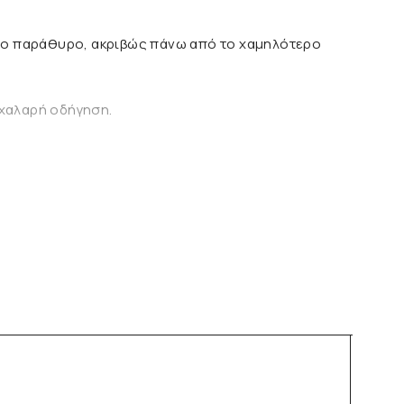
ν το παράθυρο, ακριβώς πάνω από το χαμηλότερο
 χαλαρή οδήγηση.
Ζώνη