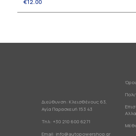
€
12.00
Όροι
Πολι
Διεύθυνση: Κλεισθένους 63,
Επισ
Αγία Παρασκευή 153 43
Αλλα
Τηλ:
+30 210 600 6271
Μέθ
Email:
info@autopowershop.gr