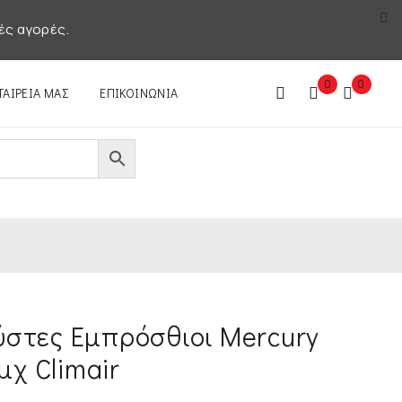
ές αγορές.
0
0
ΤΑΙΡΕΊΑ ΜΑΣ
ΕΠΙΚΟΙΝΩΝΊΑ
στες Εμπρόσθιοι Mercury
τμχ Climair