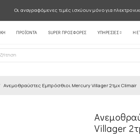
Οι αναγραφόμενες τιμές ισχύουν μόνο για ηλεκτρονικ
ΙΚΉ
ΠΡΟΪΌΝΤΑ
SUPER ΠΡΟΣΦΟΡΕΣ
ΥΠΗΡΕΣΊΕΣ
Η Ε
/
Ανεμοθραύστες Εμπρόσθιοι Mercury Villager 2τμχ Climair
Ανεμοθραύ
Villager 2