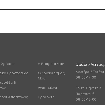
 Χρήσης
Η Εταιρεία Μας
Ωράριο Λειτου
Δευτέρα & Τετάρτ
τική Προστασίας
Ο Λογαριασμός
08:30-17:00
Μου
τροφές &
γές
Αγαπημένα
Τρίτη, Πέμπτη &
Παρασκευή
οδοι Αποστολής
Προϊόντα
08:30-18:00