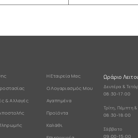
σης
Η Εταιρεία Μας
Ωράριο Λειτο
Δευτέρα & Τετά
Προστασίας
Ο Λογαριασμός Μου
08:30-17:00
ς & Αλλαγές
Αγαπημένα
Τρίτη, Πέμπτη 
Αποστολής
Προϊόντα
08:30-18:00
Πληρωμής
Καλάθι
Σάββατο
09:00-15:00
Επικοινωνία