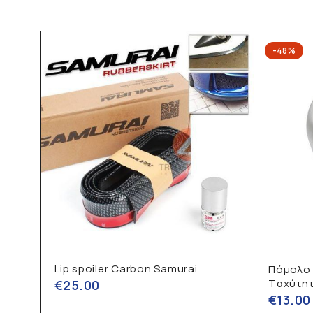
-48%
Lip spoiler Carbon Samurai
282
Πόμολο
Tαχύτη
€
25.00
€
13.00