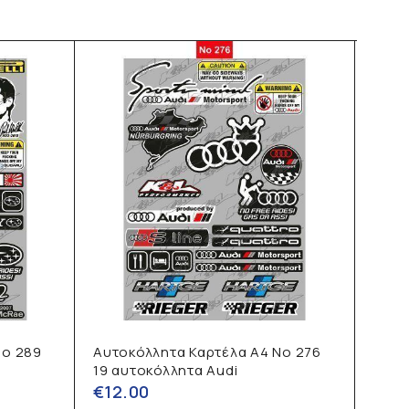
No 289
Αυτοκόλλητα Καρτέλα Α4 No 276
Αυτο
19 αυτοκόλλητα Audi
21 α
€
12.00
€
12