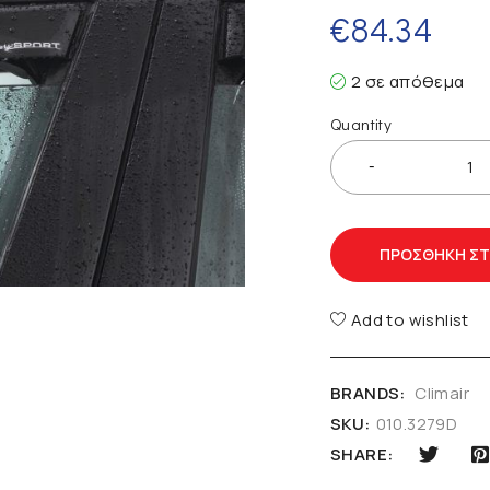
€
84.34
2 σε απόθεμα
Quantity
ΠΡΟΣΘΉΚΗ ΣΤ
Add to wishlist
BRANDS:
Climair
SKU:
010.3279D
SHARE: