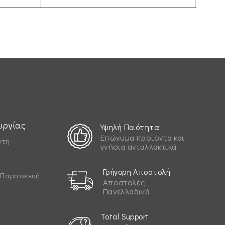
υργίας
Υψηλή Ποιότητα
Επώνυμα προϊόντα και
ρτη
γνήσια ανταλλακτικά
Γρήγορη Αποστολή
& Παρασκευή
Αποστολές
Πανελλαδικά
Total Support