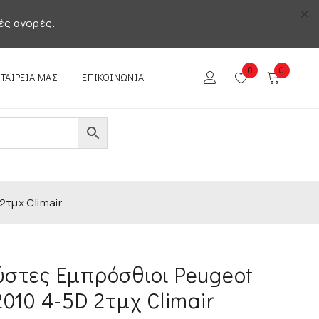
ές αγορές.
0
0
ΕΤΑΙΡΕΊΑ ΜΑΣ
ΕΠΙΚΟΙΝΩΝΊΑ
τμχ Climair
στες Εμπρόσθιοι Peugeot
010 4-5D 2τμχ Climair