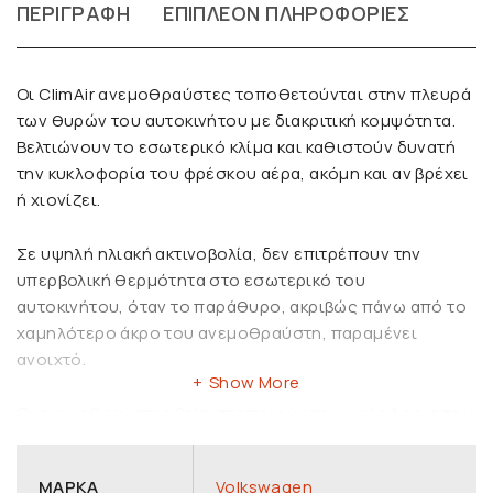
ΠΕΡΙΓΡΑΦΉ
ΕΠΙΠΛΈΟΝ ΠΛΗΡΟΦΟΡΊΕΣ
Οι ClimAir ανεμοθραύστες τοποθετούνται στην πλευρά
των θυρών του αυτοκινήτου με διακριτική κομψότητα.
Βελτιώνουν το εσωτερικό κλίμα και καθιστούν δυνατή
την κυκλοφορία του φρέσκου αέρα, ακόμη και αν βρέχει
ή χιονίζει.
Σε υψηλή ηλιακή ακτινοβολία, δεν επιτρέπουν την
υπερβολική θερμότητα στο εσωτερικό του
αυτοκινήτου, όταν το παράθυρο, ακριβώς πάνω από το
χαμηλότερο άκρο του ανεμοθραύστη, παραμένει
ανοιχτό.
Show More
Οι ανεμοθραύστες βελτιστοποιούν την κυκλοφορία του
αέρα στο εσωτερικό του αυτοκινήτου και επιτρέπουν τη
χαλαρή οδήγηση.
ΜΆΡΚΑ
Volkswagen