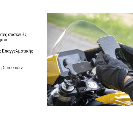
τες συσκευές
σμού
ς Επαγγελματικής
ς
η Συσκευών