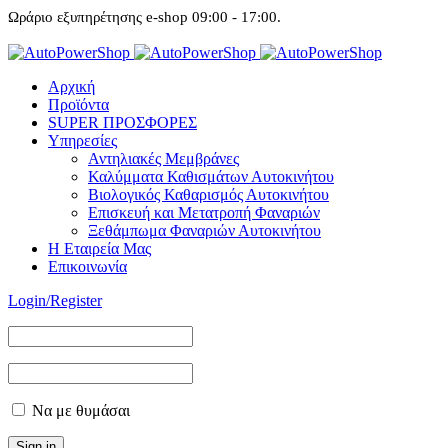
Ωράριο εξυπηρέτησης e-shop 09:00 - 17:00.
Αρχική
Προϊόντα
SUPER ΠΡΟΣΦΟΡΕΣ
Υπηρεσίες
Αντηλιακές Μεμβράνες
Καλύμματα Καθισμάτων Αυτοκινήτου
Βιολογικός Καθαρισμός Αυτοκινήτου
Επισκευή και Μετατροπή Φαναριών
Ξεθάμπωμα Φαναριών Αυτοκινήτου
Η Εταιρεία Μας
Επικοινωνία
Login/Register
Να με θυμάσαι