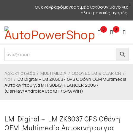
Οι αναγραφόμενες τιμές ισχύουν μόνο για
ηλεκτρονικές αγορές.
0
0
Αρχική σελίδα
/
MULTIMEDIA
/
ΟΘΟΝΕΣ LM & CLARION
/
No1
/
LM Digital – LM ZK8037 GPS Οθόνη OEM Multimedia
Αυτοκινήτου για MITSUBISHI LANCER 2008>
(CarPlay/AndroidAuto/BT/GPS/WIFI)
ΕΞΑΝΤΛΗΜΈΝΟ
LM Digital – LM ZK8037 GPS Οθόνη
OEM Multimedia Αυτοκινήτου για