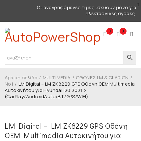
Οι αναγραφόμενες τιμές ισχύουν μόνο για
ηλεκτρονικές αγορές.
0
0
Αρχική σελίδα
/
MULTIMEDIA
/
ΟΘΟΝΕΣ LM & CLARION
/
No1
/
LM Digital – LM ZK8229 GPS Οθόνη OEM Multimedia
Αυτοκινήτου για Hyundai i20 2021 >
(CarPlay/AndroidAuto/BT/GPS/WIFI)
ΕΞΑΝΤΛΗΜΈΝΟ
LM Digital – LM ZK8229 GPS Οθόνη
OEM Multimedia Αυτοκινήτου για