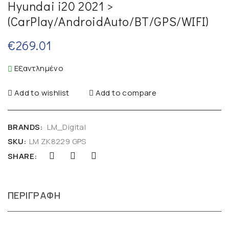
Hyundai i20 2021 >
(CarPlay/AndroidAuto/BT/GPS/WIFI)
€
269.01
Εξαντλημένο
Add to wishlist
Add to compare
BRANDS:
LM_Digital
SKU:
LM ZK8229 GPS
SHARE:
ΠΕΡΙΓΡΑΦΉ