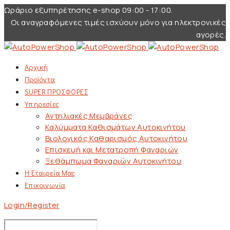
Ωράριο εξυπηρέτησης e-shop 09:00 - 17:00.
Οι αναγραφόμενες τιμές ισχύουν μόνο για ηλεκτρονικές
αγορές.
Αρχική
Προϊόντα
SUPER ΠΡΟΣΦΟΡΕΣ
Υπηρεσίες
Αντηλιακές Μεμβράνες
Καλύμματα Καθισμάτων Αυτοκινήτου
Βιολογικός Καθαρισμός Αυτοκινήτου
Επισκευή και Μετατροπή Φαναριών
Ξεθάμπωμα Φαναριών Αυτοκινήτου
Η Εταιρεία Μας
Επικοινωνία
Login/Register