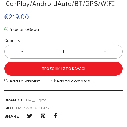
(CarPlay/AndroidAuto/BT/GPS/WIFI)
€
219.00
4 σε απόθεμα
Quantity
ΠΡΟΣΘΉΚΗ ΣΤΟ ΚΑΛΆΘΙ
Add to wishlist
Add to compare
BRANDS:
LM_Digital
SKU:
LM ZW8447 GPS
SHARE: