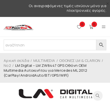
Οι αναγραφόμενες τιμές ισχύουν μόνο για
ηλεκτρονικές αγορές.
0
0
Αρχική σελίδα
/
MULTIMEDIA
/
ΟΘΟΝΕΣ LM & CLARION
/
No2
/
LM Digital – LM ZW8447 GPS Οθόνη OEM
Multimedia Αυτοκινήτου για Mercedes ML 2012
(CarPlay/AndroidAuto/BT/GPS/WIFI)