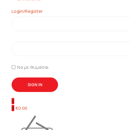
Login/Register
Να με θυμάσαι
0
0
€
0.00