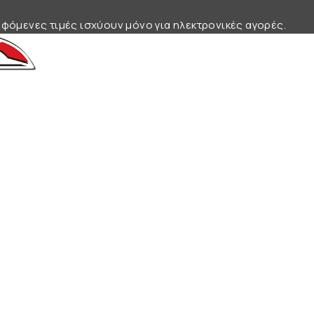
φόμενες τιμές ισχύουν μόνο για ηλεκτρονικές αγορές.