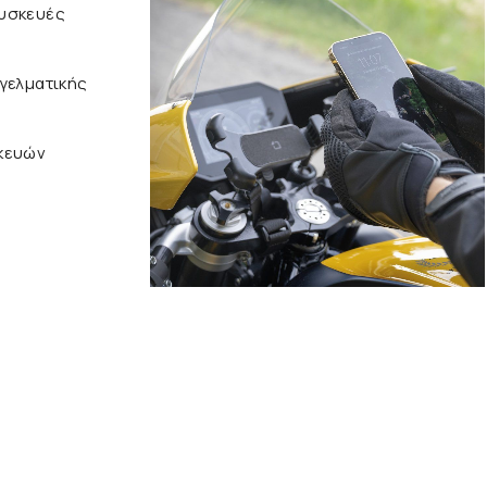
υσκευές
γελματικής
κευών