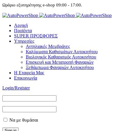
Ωράριο εξυπηρέτησης e-shop 09:00 - 17:00.
Αρχική
Προϊόντα
SUPER ΠΡΟΣΦΟΡΕΣ
Υπηρεσίες
Αντηλιακές Μεμβράνες
Καλύμματα Καθισμάτων Αυτοκινήτου
Βιολογικός Καθαρισμός Αυτοκινήτου
Επισκευή και Μετατροπή Φαναριών
Ξεθάμπωμα Φαναριών Αυτοκινήτου
Η Εταιρεία Μας
Επικοινωνία
Login/Register
Να με θυμάσαι