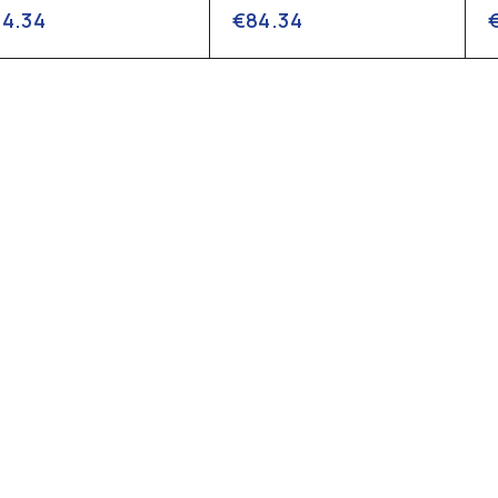
84.34
€
84.34