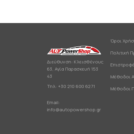
Όροι Χρή
Πολιτική 
Διεύθυνση: Κλεισθένους
Επιστροφέ
63, Αγία Παρασκευή 153
43
Μέθοδοι 
Τηλ:
+30 210 600 6271
Μέθοδοι 
Email:
info@autopowershop.gr