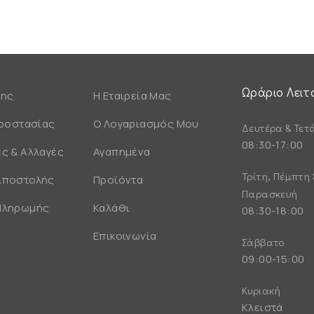
Ωράριο Λειτ
σης
Η Εταιρεία Μας
Προστασίας
Ο Λογαριασμός Μου
Δευτέρα & Τετ
08:30-17:00
ς & Αλλαγές
Αγαπημένα
Τρίτη, Πέμπτη 
Αποστολής
Προϊόντα
Παρασκευή
Πληρωμής
Καλάθι
08:30-18:00
Επικοινωνία
Σάββατο
09:00-15:00
Κυριακή
Κλειστά