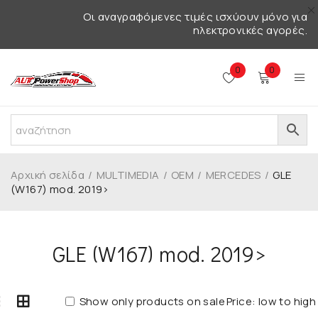
Οι αναγραφόμενες τιμές ισχύουν μόνο για
ηλεκτρονικές αγορές.
0
0
Αρχική σελίδα
/
MULTIMEDIA
/
OEM
/
MERCEDES
/
GLE
(W167) mod. 2019>
GLE (W167) mod. 2019>
Show only products on sale
Price: low to high