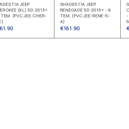
ADES ΓΙΑ JEEP
SHADES ΓΙΑ JEEP
S
EROKEE (KL) 5D 2013+
RENEGADE 5D 2015+ - 6
6 ΤΕΜ. (PVC.JEE-CHER-
ΤΕΜ. (PVC.JEE-RENE-5-
-
C)
A)
5
61.90
€
161.90