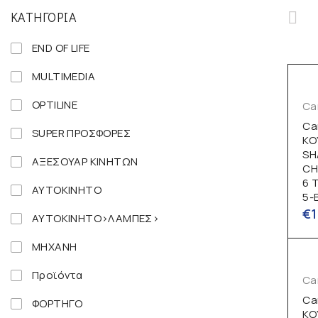
ΚΑΤΗΓΟΡΊΑ
END OF LIFE
MULTIMEDIA
OPTILINE
Ca
Ca
SUPER ΠΡΟΣΦΟΡΕΣ
ΚΟ
SH
ΑΞΕΣΟΥΑΡ ΚΙΝΗΤΩΝ
CH
6 
ΑΥΤΟΚΙΝΗΤΟ
5-
€
1
ΑΥΤΟΚΙΝΗΤΟ>ΛΑΜΠΕΣ>
ΜΗΧΑΝΗ
Προϊόντα
Ca
Ca
ΦΟΡΤΗΓΟ
ΚΟ