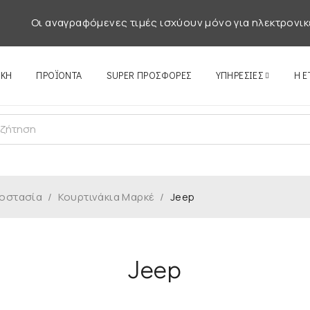
Οι αναγραφόμενες τιμές ισχύουν μόνο για ηλεκτρονικ
ΙΚΉ
ΠΡΟΪΌΝΤΑ
SUPER ΠΡΟΣΦΟΡΕΣ
ΥΠΗΡΕΣΊΕΣ
Η Ε
οστασία
/
Κουρτινάκια Μαρκέ
/
Jeep
Jeep