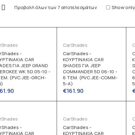
Προβολή όλων των 7 αποτελεσμάτων
Show only
rShades
CarShades
rShades -
CarShades -
ΥΡΤΙΝΑΚΙΑ CAR
ΚΟΥΡΤΙΝΑΚΙΑ CAR
ADES ΓΙΑ JEEP GRAND
SHADES ΓΙΑ JEEP
S
EROKEE WK 5D 05-10 -
COMMANDER 5D 06-10 -
C
ΤΕΜ. (PVC.JEE-GRCH-
6 ΤΕΜ. (PVC.JEE-COMM-
6
B)
5-A)
5
61.90
€
161.90
rShades
CarShades
rShades -
CarShades -
ΥΡΤΙΝΑΚΙΑ CAR
ΚΟΥΡΤΙΝΑΚΙΑ CAR